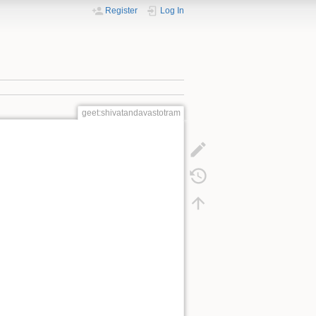
Register
Log In
geet:shivatandavastotram