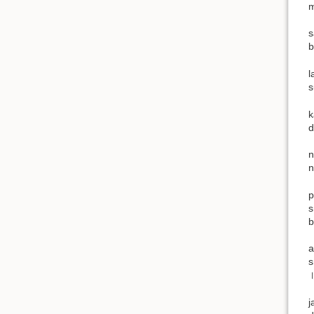
m
s
b
l
s
k
d
n
n
p
s
b
a
s
।
j