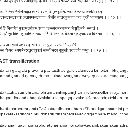
ृणारविन्द्चक्षुषोः प्रजामहीमहेन्द्रयोः समं प्रव्रितिक: कदा सदाशिवं भजाम्यहम् ।। १२ ।।
दा निलिम्पनिर्झरीनिकुंजकोटरे वसन् विमुक्तदुर्मतिः सदा शिरःस्थमञ्जलिं वहन् ।
िलोललोललोचनो ललामभाललग्नकः शिवेति मन्त्रमुच्चरन् कदा सुखी भवाम्यहम् ।। १३ ।।
मं हि नित्यमेव मुक्तमुत्तमोत्तमं स्तवं पठन्स्मरन्ब्रुवन्नरो विशुद्धिमेति सन्ततं ।
रे गुरौ सुभक्तिमाशु याति नान्यथा गतिं विमोहनं हि देहिनां सुशङ्करस्य चिंतनम् ।। १६ ।।
ूजावसानसमये दशवक्त्रगीतं यः शंभुपूजनपरं पठति प्रदोषे ।
स्य स्थिरां रथगजेन्द्रतुरंगयुक्तां लक्ष्मीं सदैव सुमुखीं प्रददाति शम्भुः ।। १७ ।।
AST transliteration
aṭāṭavī galajjala pravāha pāvitasthale gale'valambya lambitāṃ bhujaṅ
amaḍ ḍamaḍ ḍamaḍ ḍama nninādavaḍḍamarvayaṃ cakāra caṇḍatāṇḍa
।।
aṭākaṭāha sambhrama bhramannilimpanirjharī-vilolavīcivallarīvirājam
hagad dhagad dhagajvalalal lalāṭapaṭṭapāvake kiśoracandraśekhare 
harādharendranandinīvilāsabandhubandhura-sफ़uraddigantasaṃtat
ṛpākaṭākṣadhoraṇīniruddhadurdharāpadi kvaciddigambare mano vinod
aṭābhujaṃgapiṃgalasphuratphaṇāmaṇiprabhā-kadambakumakumadrav