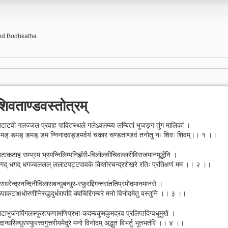
nd Bodhkatha
शिवताण्डवस्तोत्रम्
टाटवी गलज्जल प्रवाह पावितस्थले गलेऽवलम्ब्य लम्बितां भुजङ्ग तुंग मालिकां ।
मड् डमड् डमड् डम न्निनादवड्डमर्वयं चकार चण्डताण्डवं तनोतु नः शिवः शिवम्।। १ ।।
टाकटाह सम्भ्रम भ्रमन्निलिम्पनिर्झरी-विलोलवीचिवल्लरीविराजमानमूर्द्धनि ।
गद् धगद् धगज्वललल् ललाटपट्टपावके किशोरचन्द्रशेखरे रतिः प्रतिक्षणं मम ।। २ ।।
राधरेन्द्रनन्दिनीविलासबन्धुबन्धुर-स्फ़ुरद्दिगन्तसंततिप्रमोदमानमानसे ।
ृपाकटाक्षधोरणीनिरुद्धदुर्धरापदि क्वचिद्दिगम्बरे मनो विनोदमेतु वस्तुनि ।। ३ ।।
टाभुजंगपिंगलस्फुरत्फणामणिप्रभा-कदम्बकुमकुमद्रव प्रलिप्तदिग्वधूमुखे ।
दान्धसिन्धुरस्फुरत्त्वगुत्तरीयमेदुरे मनो विनोदम् अद्भुतं बिभर्तु भूतभर्तरि ।। ४ ।।