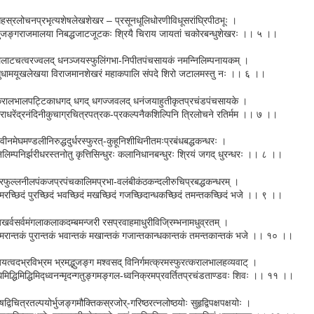
हस्रलोचनप्रभृत्यशेषलेखशेखर – प्रसूनधूलिधोरणीविधूसरांघ्रिपीठभूः ।
ुजङ्गराजमालया निबद्धजाटजूटकः श्रियै चिराय जायतां चकोरबन्धुशेखरः ।। ५ ।।
लाटचत्वरज्वलद् धनञ्जयस्फुलिंगभा-निपीतपंचसायकं नमन्निलिम्पनायकम् ।
ुधामयूखलेखया विराजमानशेखरं महाकपालि संपदे शिरो जटालमस्तु नः ।। ६ ।।
रालभालपट्टिकाधगद् धगद् धगज्जवलद् धनंजयाहुतीकृतप्रचंडपंचसायके ।
राधरेंद्रनंदिनीकुचाग्रचित्रपत्रक-प्रकल्पनैकशिल्पिनि त्रिलोचने रतिर्मम ।। ७ ।।
वीनमेघमण्डलीनिरुद्धदुर्धरस्फुरत्-कुहूनिशीथिनीतमःप्रबंधबद्धकन्धरः ।
िलिम्पनिर्झरीधरस्तनोतु कृत्तिसिन्धुरः कलानिधानबन्धुरः श्रियं जगद् धुरन्धरः ।। ८ ।।
्रफुल्लनीलपंकजप्रपंचकालिमप्रभा-वलंबीकंठकन्दलीरुचिप्रबद्धकन्धरम् ।
्मरच्छिदं पुरच्छिदं भवच्छिदं मखच्छिदं गजच्छिदान्धकच्छिदं तमन्तकच्छिदं भजे ।। ९ ।।
खर्वसर्वमंगलाकलाकदम्बमन्जरी रसप्रवाहमाधुरीविज्रिम्भनामधुव्रतम् ।
्मरान्तकं पुरान्तकं भवान्तकं मखान्तकं गजान्तकान्धकान्तकं तमन्तकान्तकं भजे ।। १० ।।
यत्वदभ्रविभ्रम भ्रमद्भुजङ्ग मश्वसद् विनिर्गमत्क्रमस्फुरत्करालभालहव्यवाट् ।
िमिद्धिमिद्धिमिद्ध्वनन्मृदन्गतुङ्गमङ्गल-ध्वनिक्रमप्रवर्तितप्रचंडताण्डवः शिवः ।। ११ ।।
ृषद्विचित्रतल्पयोर्भुजङ्गमौक्तिकस्रजोर्-गरिष्ठरत्नलोष्ठयोः सुहृद्विपक्षपक्षयोः ।