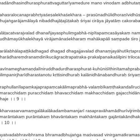
adāndhasindhurasphurattvaguttarīyamedure mano vinodam adbhutaṃ 
ahasralocanaprabhṛtyaśeṣalekhaśekhara – prasūnadhūlidhoraṇīvidhū
hujaṅgarājamālayā nibaddhajāṭajūṭakaḥ śriyai cirāya jāyatāṃ cakora
alāṭacatvarajvalad dhanañjayasphuliṃgabhā-nipītapaṃcasāyakaṃ na
udhāmayūkhalekhayā virājamānaśekharaṃ mahākapāli saṃpade śiro j
arālabhālapaṭṭikādhagad dhagad dhagajjavalad dhanaṃjayāhutīkṛta
harādhareṃdranaṃdinīkucāgracitrapatraka-prakalpanaikaśilpini triloc
avīnameghamaṇḍalīniruddhadurdharasphurat-kuhūniśīthinītamaḥpr
ilimpanirjharīdharastanotu kṛttisindhuraḥ kalānidhānabandhuraḥ śriy
raphullanīlapaṃkajaprapaṃcakālimaprabhā-valaṃbīkaṃṭhakandalīru
maracchidaṃ puracchidaṃ bhavacchidaṃ makhacchidaṃ gajacchidā
haje ।। 9 ।।
kharvasarvamaṃgalākalākadambamanjarī rasapravāhamādhurīvijri
marāntakaṃ purāntakaṃ bhavāntakaṃ makhāntakaṃ gajāntakāndhak
। 10 ।।
ayatvadabhravibhrama bhramadbhujaṅga maśvasad vinirgamatkramasp