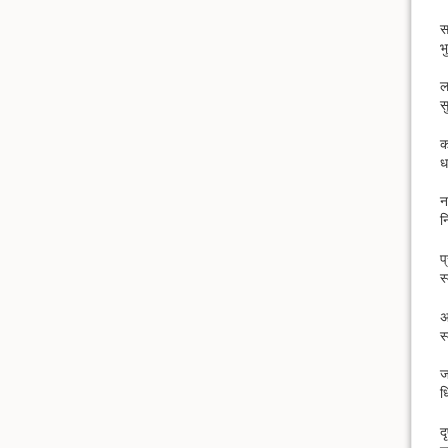
स
भ
ल
स
क
ध
न
न
प
स
अ
स
ज
ध
द