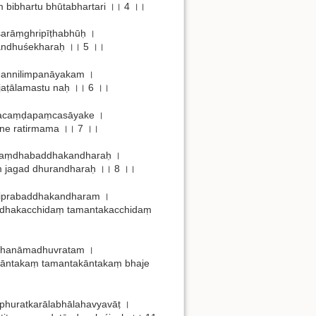
bibhartu bhūtabhartari ।। 4 ।।
sarāṃghripīṭhabhūḥ ।
bandhuśekharaḥ ।। 5 ।।
mannilimpanāyakam ।
aṭālamastu naḥ ।। 6 ।।
pracaṃḍapaṃcasāyake ।
ane ratirmama ।। 7 ।।
abaṃdhabaddhakandharaḥ ।
aṃ jagad dhurandharaḥ ।। 8 ।।
ciprabaddhakandharam ।
ndhakacchidaṃ tamantakacchidaṃ
mbhanāmadhuvratam ।
āntakaṃ tamantakāntakaṃ bhaje
huratkarālabhālahavyavāṭ ।