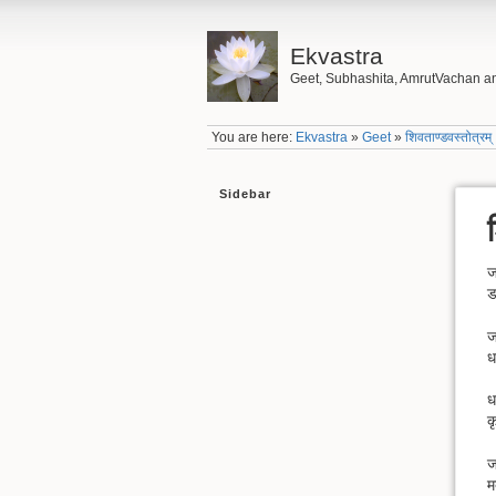
Ekvastra
Geet, Subhashita, AmrutVachan a
You are here:
Ekvastra
»
Geet
»
शिवताण्डवस्तोत्रम्
Sidebar
ज
ड
ज
ध
ध
क
ज
म