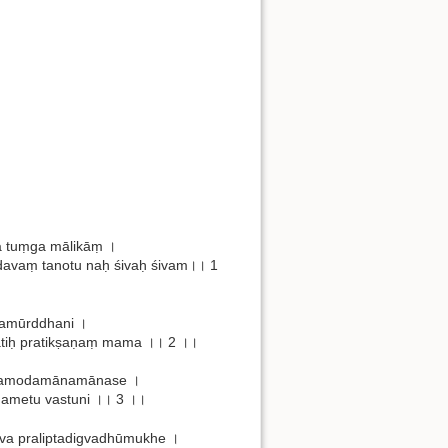
ga tuṃga mālikāṃ ।
vaṃ tanotu naḥ śivaḥ śivam।। 1
ānamūrddhani ।
ratiḥ pratikṣaṇaṃ mama ।। 2 ।।
ipramodamānamānase ।
ametu vastuni ।। 3 ।।
a praliptadigvadhūmukhe ।