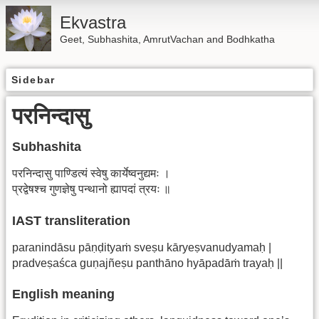
Ekvastra
Geet, Subhashita, AmrutVachan and Bodhkatha
Sidebar
परनिन्दासु
Subhashita
परनिन्दासु पाण्डित्यं स्वेषु कार्येष्वनुद्यमः ।
प्रद्वेषश्च गुणज्ञेषु पन्थानो ह्यापदां त्रयः ॥
IAST transliteration
paranindāsu pāṇḍityaṁ sveṣu kāryeṣvanudyamaḥ |
pradveṣaśca guṇajñeṣu panthāno hyāpadāṁ trayaḥ ||
English meaning