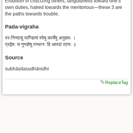
Erudition in criticizing others, languidness toward one’s
own duties, hatred towards the meritorious—these 3 are
the paths towards trouble.
Pada-vigraha
पर-निन्दासु पाण्डित्यं स्वेषु कार्येषु अनुद्यमः ।
प्रद्वेषः च गुणज्ञेषु पन्थानः हि आपदां त्रयः ॥
Source
subhāṣitasudhānidhi
ReplaceTag